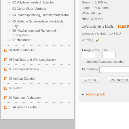
02 Vollplanenverdeck Edscha
Gewicht: 1,185 kg
Länge: 7 500,0 mm
03 CurtenSider-Verdeck
Weite: 60,0 mm
04 Planenspannung, Rammschutzprofile
Höhe: 30,0 mm
05 Seitliche Schiebeplane, Festdach,
City-T
Lieferpreis ohne MwSt:
11,93 
06 Mittelrungen und Rungen mit
Lieferpreis mit MwSt: 14,44 EUR
Hubsystem
07 Hecktüren
vorrätig:
04 Kofferaufbauten
Länge [mm]
Stk.
05 Kottflügel und Werkzeugkisten
nächsten Ausmass eingeben
+
06 Ladungssicherung
Bemerkung:
zurück
07 Aufbau-Zubehör
08 Boden
Weitere profile
09 Wechsel-Aufbauten
10 Aluminium-Profile