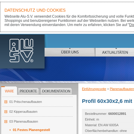
DATENSCHUTZ UND COOKIES
Webseite Alu-S.V. verwendet Cookies für die Komfortssicherung und volle Funktio
Shoppings und benutzereigener Funktionen auf der Webseiten nutzen. Bei weit
mit deren Verwendung einverstanden. Um mehr zu erfahren, klicken Sie auf "
Di
ALU-SV
ÜBER UNS
AKTUALITÄTEN
JÁRA CIMRMAN:
DIE ZUKUNFT GEHÖRT DEM ALUMINIU
Einführungsseite
>
Planenaufbauten
WARE
PRODUKTE
DOKUMENTATION
Profil 60x30x2,6 mit 
01 Pritschenaufbauten
02 Kipperaufbauten
Bestellnummer:
6600012891
Einheit: m
03 Planenaufbauten
Material: EN AW 6005A
01 Festes Planengestell
Oberflächenbehandlun: ohne