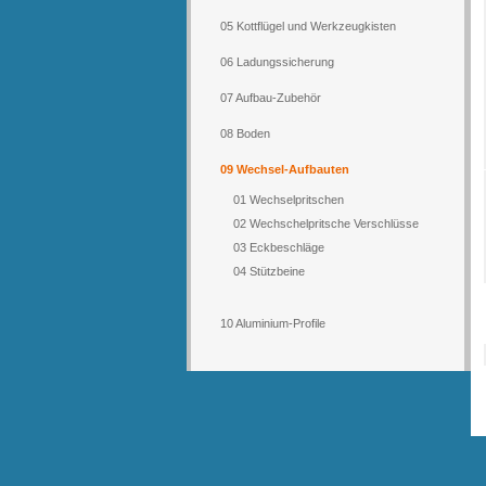
05 Kottflügel und Werkzeugkisten
06 Ladungssicherung
07 Aufbau-Zubehör
08 Boden
09 Wechsel-Aufbauten
01 Wechselpritschen
02 Wechschelpritsche Verschlüsse
03 Eckbeschläge
04 Stützbeine
10 Aluminium-Profile