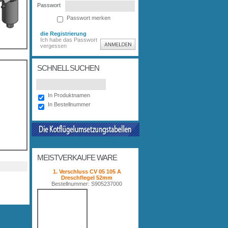
Passwort
Passwort merken
die Registrierung
Ich habe das Passwort
vergessen
SCHNELL SUCHEN
In Produktnamen
In Bestellnummer
MEISTVERKAUFE WARE
1. Verschluss CV 05 105 A
Dreschflegel 52mm
Bestellnummer: S905237000