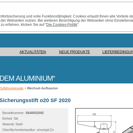
fortssicherung und volle Funktionsfähigkeit. Cookies erlaubt Ihnen alle Vorteile d
der Webseiten nutzen. Bei weiteren Besichtigung der Webseiten ohne Einstellen
 erfahren, klicken Sie auf "
Die Cookies-Politik
".
AKTUALITÄTEN
NEUE PRODUKTE
LIEFERBEDINGU
 DEM ALUMINIUM
Einführungsseite
>
Wechsel-Aufbauten
Sicherungsstift o20 SF 2020
Bestellnummer:
S640002005
Einheit: Stk
Material: Stahl
Oberflächenbehandlun: ohne/gal.Zn