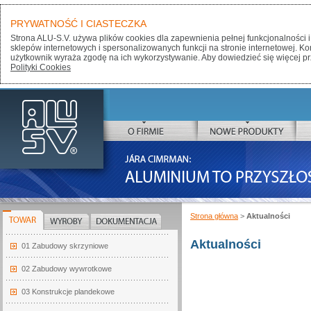
PRYWATNOŚĆ I CIASTECZKA
Strona ALU-S.V. używa plików cookies dla zapewnienia pełnej funkcjonalności i
sklepów internetowych i spersonalizowanych funkcji na stronie internetowej. K
użytkownik wyraża zgodę na ich wykorzystywanie. Aby dowiedzieć się więcej pr
Polityki Cookies
ALU-SV
O FIRMIE
NOWE PRODUKTY
JÁRA CIMRMAN:
ALUMINIUM TO PRZYSZŁOŚĆ
Strona główna
>
Aktualności
TOWAR
WYROBY
DOKUMENTACJA
Aktualności
01 Zabudowy skrzyniowe
02 Zabudowy wywrotkowe
03 Konstrukcje plandekowe