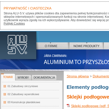
PRYWATNOŚĆ I CIASTECZKA
Strona ALU-S.V. używa plików cookies dla zapewnienia pełnej funkcjonalności i
sklepów internetowych i spersonalizowanych funkcji na stronie internetowej. K
użytkownik wyraża zgodę na ich wykorzystywanie. Aby dowiedzieć się więcej pr
Polityki Cookies
ALU-SV
O FIRMIE
NOWE PRODUKTY
JÁRA CIMRMAN:
ALUMINIUM TO PRZYSZŁOŚĆ
Strona główna
>
Dokument
TOWAR
WYROBY
DOKUMENTACJA
Elementy podło
01 Zabudowy skrzyniowe
02 Zabudowy wywrotkowe
Sklejki podłogow
03 Konstrukcje plandekowe
Sklejki podłogowe (pdf, 