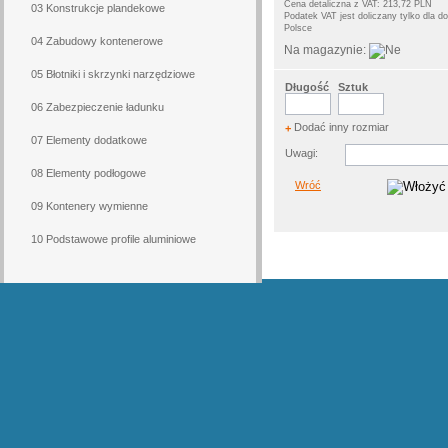
Cena detaliczna z VAT: 213,72 PLN
03 Konstrukcje plandekowe
Podatek VAT jest doliczany tylko dla 
Polsce
04 Zabudowy kontenerowe
Na magazynie:
05 Błotniki i skrzynki narzędziowe
Długość
Sztuk
06 Zabezpieczenie ładunku
Dodać inny rozmiar
+
07 Elementy dodatkowe
Uwagi:
08 Elementy podłogowe
Wróć
09 Kontenery wymienne
10 Podstawowe profile aluminiowe