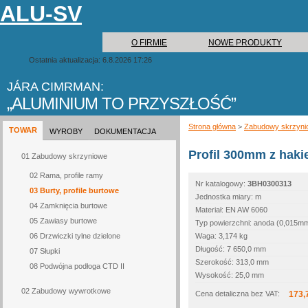
ALU-SV
O FIRMIE
NOWE PRODUKTY
Ostatnia aktualizacja: 6.8.2026 17:26
JÁRA CIMRMAN:
ALUMINIUM TO PRZYSZŁOŚĆ
Strona główna
>
Zabudowy skrzyni
TOWAR
WYROBY
DOKUMENTACJA
Profil 300mm z hak
01 Zabudowy skrzyniowe
02 Rama, profile ramy
Nr katalogowy:
3BH0300313
03 Burty, profile burtowe
Jednostka miary: m
04 Zamknięcia burtowe
Materiał: EN AW 6060
05 Zawiasy burtowe
Typ powierzchni: anoda (0,015m
06 Drzwiczki tylne dzielone
Waga: 3,174 kg
Długość: 7 650,0 mm
07 Słupki
Szerokość: 313,0 mm
08 Podwójna podłoga CTD II
Wysokość: 25,0 mm
02 Zabudowy wywrotkowe
Cena detaliczna bez VAT:
173,