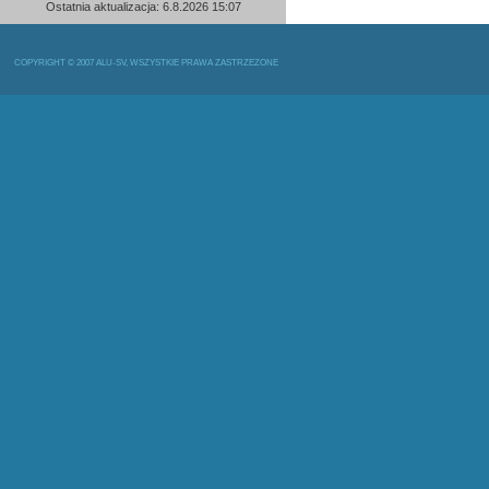
Ostatnia aktualizacja: 6.8.2026 15:07
COPYRIGHT © 2007 ALU-SV, WSZYSTKIE PRAWA ZASTRZEŻONE