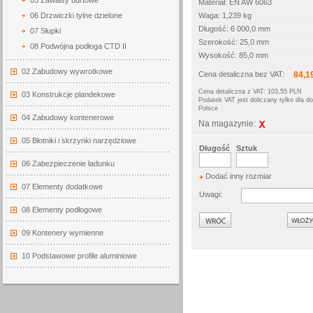
05 Zawiasy burtowe
Materiał: EN AW 6063
06 Drzwiczki tylne dzielone
Waga: 1,239 kg
Długość: 6 000,0 mm
07 Słupki
Szerokość: 25,0 mm
08 Podwójna podłoga CTD II
Wysokość: 85,0 mm
02 Zabudowy wywrotkowe
Cena detaliczna bez VAT:
84,1
Cena detaliczna z VAT: 103,55 PLN
03 Konstrukcje plandekowe
Podatek VAT jest doliczany tylko dla 
Polsce
04 Zabudowy kontenerowe
Na magazynie:
05 Błotniki i skrzynki narzędziowe
Długość
Sztuk
06 Zabezpieczenie ładunku
Dodać inny rozmiar
+
07 Elementy dodatkowe
Uwagi:
08 Elementy podłogowe
Wróć
09 Kontenery wymienne
10 Podstawowe profile aluminiowe