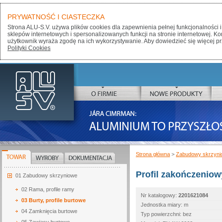
PRYWATNOŚĆ I CIASTECZKA
Strona ALU-S.V. używa plików cookies dla zapewnienia pełnej funkcjonalności i
sklepów internetowych i spersonalizowanych funkcji na stronie internetowej. K
użytkownik wyraża zgodę na ich wykorzystywanie. Aby dowiedzieć się więcej pr
Polityki Cookies
ALU-SV
O FIRMIE
NOWE PRODUKTY
JÁRA CIMRMAN:
ALUMINIUM TO PRZYSZŁOŚĆ
Strona główna
>
Zabudowy skrzyni
TOWAR
WYROBY
DOKUMENTACJA
Profil zakończeniow
01 Zabudowy skrzyniowe
02 Rama, profile ramy
Nr katalogowy:
2201621084
03 Burty, profile burtowe
Jednostka miary: m
04 Zamknięcia burtowe
Typ powierzchni: bez