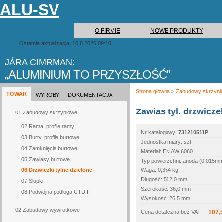
ALU-SV
O FIRMIE
NOWE PRODUKTY
Ostatnia aktualizacja: 10.8.2026 09:10
JÁRA CIMRMAN:
ALUMINIUM TO PRZYSZŁOŚĆ
Strona główna
>
Zabudowy skrzyni
TOWAR
WYROBY
DOKUMENTACJA
Zawias tyl. drzwic
01 Zabudowy skrzyniowe
02 Rama, profile ramy
Nr katalogowy:
731210511P
03 Burty, profile burtowe
Jednostka miary: szt
04 Zamknięcia burtowe
Materiał: EN AW 6060
05 Zawiasy burtowe
Typ powierzchni: anoda (0,015m
06 Drzwiczki tylne dzielone
Waga: 0,354 kg
Długość: 512,0 mm
07 Słupki
Szerokość: 36,0 mm
08 Podwójna podłoga CTD II
Wysokość: 26,5 mm
02 Zabudowy wywrotkowe
Cena detaliczna bez VAT:
107,