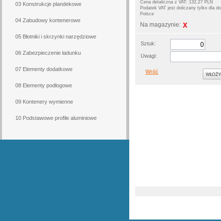
Cena detaliczna z VAT: 132,27 PLN
03 Konstrukcje plandekowe
Podatek VAT jest doliczany tylko dla 
Polsce
04 Zabudowy kontenerowe
Na magazynie:
05 Błotniki i skrzynki narzędziowe
Sztuk:
06 Zabezpieczenie ładunku
Uwagi:
07 Elementy dodatkowe
Wróć
08 Elementy podłogowe
09 Kontenery wymienne
10 Podstawowe profile aluminiowe