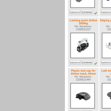
Lashing point Airline
Edging p
2000kg
Но. Каталогa.:
Но. 
2100511227
21
Plastic end cap for
Lath en
Airline track, 42mm
Но. Каталогa.:
Но. 
2100521494
21