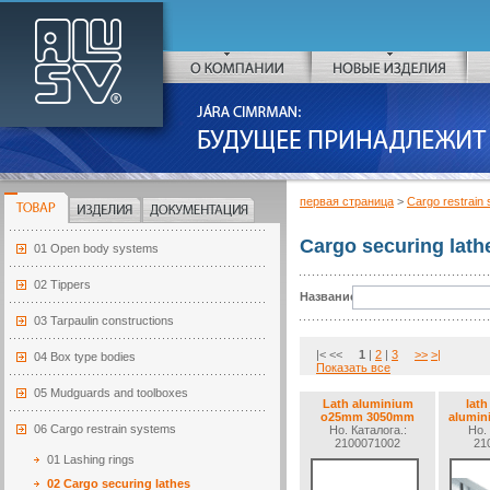
ALU-SV
О КОМПАНИИ
НОВЫЕ ИЗДЕЛИЯ
JARA CIMRMAN:
БУДУЩЕЕ ПРИНАДЛЕЖИТ АЛЮМИНИ
первая страница
>
Cargo restrain
ТОВАР
ИЗДЕЛИЯ
ДОКУМЕНТАЦИЯ
Cargo securing lath
01 Open body systems
02 Tippers
Название:
03 Tarpaulin constructions
|< <<
1
|
2
|
3
>>
>|
04 Box type bodies
Показать все
05 Mudguards and toolboxes
Lath aluminium
lath
o25mm 3050mm
alumin
06 Cargo restrain systems
Но. Каталогa.:
Но. 
2100071002
21
01 Lashing rings
02 Cargo securing lathes