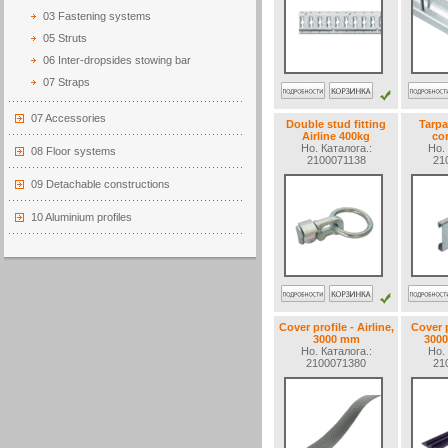
03 Fastening systems
05 Struts
06 Inter-dropsides stowing bar
07 Straps
07 Accessories
Double stud fitting
Tarpa
Airline 400kg
co
Но. Каталогa.:
Но. 
08 Floor systems
2100071138
21
09 Detachable constructions
10 Aluminium profiles
Cover profile - Airline,
Cover p
3000 mm
3000
Но. Каталогa.:
Но. 
2100071380
21