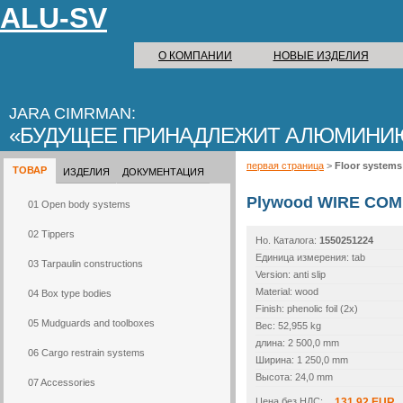
ALU-SV
О КОМПАНИИ
НОВЫЕ ИЗДЕЛИЯ
JARA CIMRMAN:
БУДУЩЕЕ ПРИНАДЛЕЖИТ АЛЮМИНИ
первая страница
>
Floor systems
ТОВАР
ИЗДЕЛИЯ
ДОКУМЕНТАЦИЯ
Plywood WIRE COM
01 Open body systems
02 Tippers
Но. Каталогa:
1550251224
Единица измерения: tab
03 Tarpaulin constructions
Version: anti slip
Material: wood
04 Box type bodies
Finish: phenolic foil (2x)
05 Mudguards and toolboxes
Вес: 52,955 kg
длина: 2 500,0 mm
06 Cargo restrain systems
Ширина: 1 250,0 mm
Высота: 24,0 mm
07 Accessories
Цена без НДС:
131,92 EUR