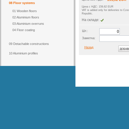
08 Floor systems
Цена с НДС: 159,62 EUR
VAT is added only for deliveries to Cze
01 Wooden floors
Republic.
02 Aluminium floors
На складе:
03 Aluminium overruns
04 Floor coating
Шт.:
Заметка:
09 Detachable constructions
Назад
10 Aluminium profiles