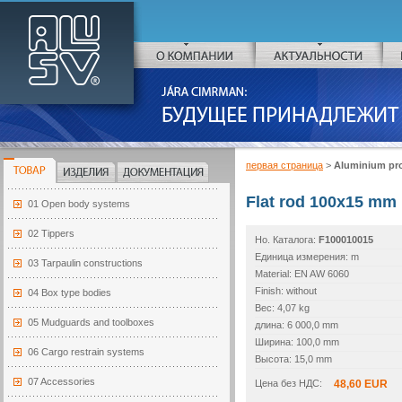
ALU-SV
О КОМПАНИИ
АКТУАЛЬНОСТИ
JARA CIMRMAN:
БУДУЩЕЕ ПРИНАДЛЕЖИТ АЛЮМИНИ
первая страница
>
Aluminium pro
ТОВАР
ИЗДЕЛИЯ
ДОКУМЕНТАЦИЯ
Flat rod 100x15 mm
01 Open body systems
02 Tippers
Но. Каталогa:
F100010015
Единица измерения: m
03 Tarpaulin constructions
Material: EN AW 6060
Finish: without
04 Box type bodies
Вес: 4,07 kg
05 Mudguards and toolboxes
длина: 6 000,0 mm
Ширина: 100,0 mm
06 Cargo restrain systems
Высота: 15,0 mm
07 Accessories
Цена без НДС:
48,60 EUR