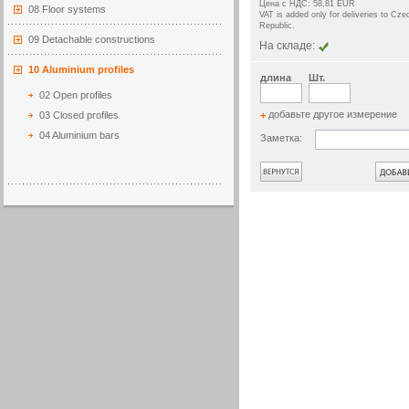
Цена с НДС: 58,81 EUR
08 Floor systems
VAT is added only for deliveries to Cze
Republic.
09 Detachable constructions
На складе:
10 Aluminium profiles
длина
Шт.
02 Open profiles
добавьте другое измерение
03 Closed profiles
+
04 Aluminium bars
Заметка:
Назад