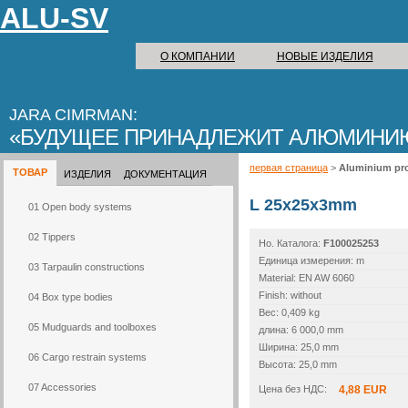
ALU-SV
О КОМПАНИИ
НОВЫЕ ИЗДЕЛИЯ
JARA CIMRMAN:
БУДУЩЕЕ ПРИНАДЛЕЖИТ АЛЮМИНИ
первая страница
>
Aluminium pro
ТОВАР
ИЗДЕЛИЯ
ДОКУМЕНТАЦИЯ
L 25x25x3mm
01 Open body systems
02 Tippers
Но. Каталогa:
F100025253
Единица измерения: m
03 Tarpaulin constructions
Material: EN AW 6060
Finish: without
04 Box type bodies
Вес: 0,409 kg
05 Mudguards and toolboxes
длина: 6 000,0 mm
Ширина: 25,0 mm
06 Cargo restrain systems
Высота: 25,0 mm
07 Accessories
Цена без НДС:
4,88 EUR