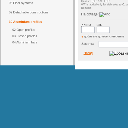
Цена с НДС: 5,90 EUR
08 Floor systems
VAT is added only for deliveries to Cze
Republic.
09 Detachable constructions
На складе:
10 Aluminium profiles
длина
Шт.
02 Open profiles
03 Closed profiles
добавьте другое измерение
+
04 Aluminium bars
Заметка:
Назад