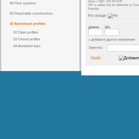
Цена с НДС: 107,65 EUR
08 Floor systems
VAT is added only for deliveries to Cze
Republic.
09 Detachable constructions
На складе:
10 Aluminium profiles
длина
Шт.
02 Open profiles
03 Closed profiles
добавьте другое измерение
+
04 Aluminium bars
Заметка:
Назад