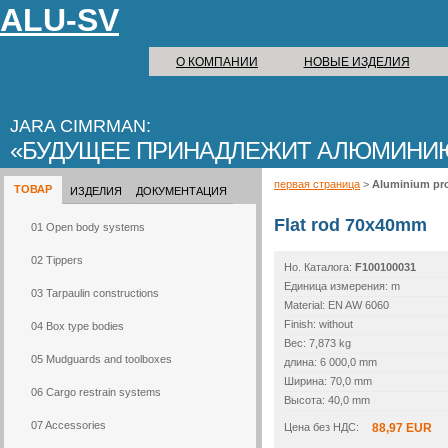
ALU-SV
О КОМПАНИИ
НОВЫЕ ИЗДЕЛИЯ
JARA CIMRMAN:
БУДУЩЕЕ ПРИНАДЛЕЖИТ АЛЮМИНИ
первая страница
>
Aluminium pro
ТОВАР
ИЗДЕЛИЯ
ДОКУМЕНТАЦИЯ
Flat rod 70x40mm
01 Open body systems
02 Tippers
Но. Каталогa:
F100100031
Единица измерения: m
03 Tarpaulin constructions
Material: EN AW 6060
Finish: without
04 Box type bodies
Вес: 7,873 kg
05 Mudguards and toolboxes
длина: 6 000,0 mm
Ширина: 70,0 mm
06 Cargo restrain systems
Высота: 40,0 mm
07 Accessories
Цена без НДС:
88,97 EUR