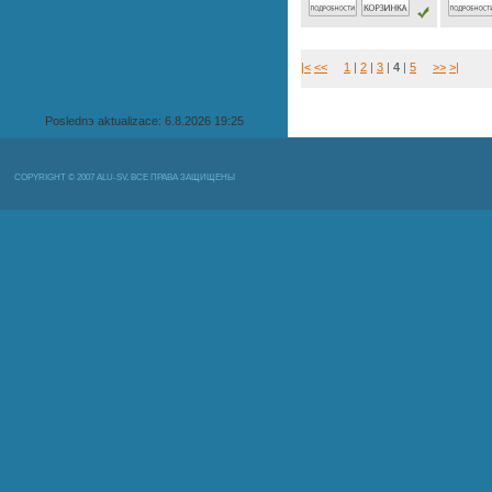
|<
<<
1
|
2
|
3
|
4
|
5
>>
>|
Poslednэ aktualizace: 6.8.2026 19:25
COPYRIGHT © 2007 ALU-SV, ВСЕ ПРАВА ЗАЩИЩЕНЫ