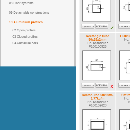
08 Floor systems
09 Detachable constructions
10 Aluminium profiles
02 Open profiles
Rectangle tube
T 60x
03 Closed profiles
50x25x2mm
Но. 
04 Aluminium bars
Но. Каталогa.:
F1
F100100525
Rectan. rod 60x30x4,
Flat 
1,77kg/m
Но. 
Но. Каталогa.:
F1
F100102628