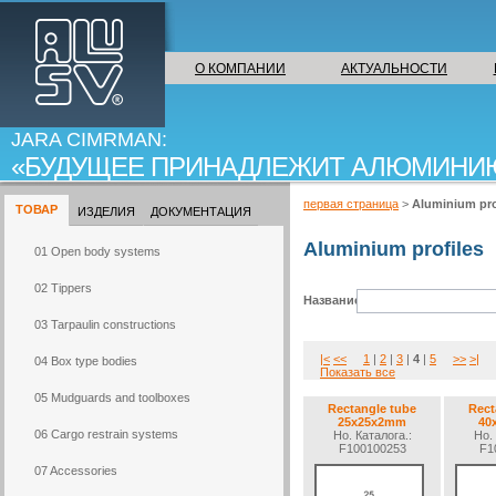
ALU-SV
О КОМПАНИИ
АКТУАЛЬНОСТИ
JARA CIMRMAN:
БУДУЩЕЕ ПРИНАДЛЕЖИТ АЛЮМИНИ
первая страница
>
Aluminium pro
ТОВАР
ИЗДЕЛИЯ
ДОКУМЕНТАЦИЯ
Aluminium profiles
01 Open body systems
02 Tippers
Название:
03 Tarpaulin constructions
|<
<<
1
|
2
|
3
|
4
|
5
>>
>|
04 Box type bodies
Показать все
05 Mudguards and toolboxes
Rectangle tube
Rect
25x25x2mm
40
06 Cargo restrain systems
Но. Каталогa.:
Но. 
F100100253
F1
07 Accessories