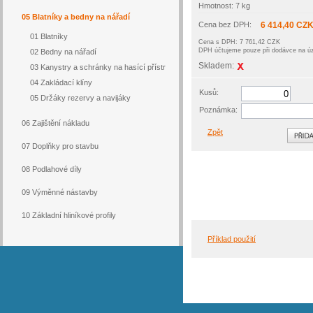
Hmotnost: 7 kg
05 Blatníky a bedny na nářadí
Cena bez DPH:
6 414,40 CZ
01 Blatníky
Cena s DPH: 7 761,42 CZK
DPH účtujeme pouze při dodávce na 
02 Bedny na nářadí
Skladem:
03 Kanystry a schránky na hasící přístr
04 Zakládací klíny
Kusů:
05 Držáky rezervy a navijáky
Poznámka:
06 Zajištění nákladu
Zpět
07 Doplňky pro stavbu
08 Podlahové díly
09 Výměnné nástavby
10 Základní hliníkové profily
Příklad použití