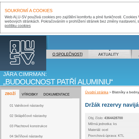
SOUKROMÍ A COOKIES
Web ALU-SV používá cookies pro zajištění komfortu a plné funkčnosti. Cookies 
webových stránkách. Pokračováním v prohlížení stránek bez změny nastavení, sou
politiku cookies
ALU-SV
O SPOLEČNOSTI
AKTUALITY
JÁRA CIMRMAN:
BUDOUCNOST PATŘÍ ALUMINIU
Úvodní stránka
>
Blatníky a bedny
ZBOŽÍ
VÝROBKY
DOKUMENTACE
Držák rezervy navij
01 Valníkové nástavby
02 Sklápěčové nástavby
Obj. číslo:
4364428700
Měrná jednotka: ks
03 Plachtové konstrukce
Materiál: ocel
Povrchová úprava: KTL
04 Skříňové nástavby