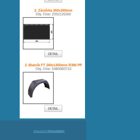
2. Zástěrka 260x260mm
Obj. číslo: Z002126260
3. Blatník FT 260x1450mm R380 PP
Obj. číslo: 54B00B3710
REALIZACE
PRAGUEBEST