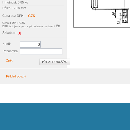
Hmotnost: 0,85 kg
Délka: 170,0 mm
Cena bez DPH:
CZK
Cena s DPH: CZK
DPH účtujeme pouze při dodávce na území ČR
Skladem:
Kusů:
Poznámka:
Zpět
Příklad použití