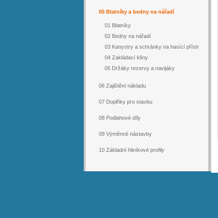
05 Blatníky a bedny na nářadí
01 Blatníky
02 Bedny na nářadí
03 Kanystry a schránky na hasící přístr
04 Zakládací klíny
05 Držáky rezervy a navijáky
06 Zajištění nákladu
07 Doplňky pro stavbu
08 Podlahové díly
09 Výměnné nástavby
10 Základní hliníkové profily