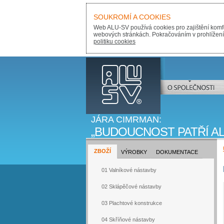
SOUKROMÍ A COOKIES
Web ALU-SV používá cookies pro zajištění komfo
webových stránkách. Pokračováním v prohlížení s
politiku cookies
ALU-SV
O SPOLEČNOSTI
JÁRA CIMRMAN:
BUDOUCNOST PATŘÍ AL
ZBOŽÍ
VÝROBKY
DOKUMENTACE
01 Valníkové nástavby
02 Sklápěčové nástavby
03 Plachtové konstrukce
04 Skříňové nástavby