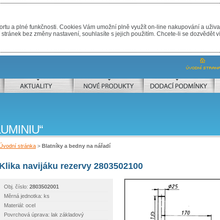
rtu a plné funkčnosti. Cookies Vám umožní plně využít on-line nakupování a uživa
tránek bez změny nastavení, souhlasíte s jejich použitím. Chcete-li se dozvědět v
AKTUALITY
NOVÉ PRODUKTY
DODÁVKA ZBOŽÍ
UMINIU
Úvodní stránka
>
Blatníky a bedny na nářadí
Klika navijáku rezervy 2803502100
Obj. číslo:
2803502001
Měrná jednotka: ks
Materiál: ocel
Povrchová úprava: lak základový