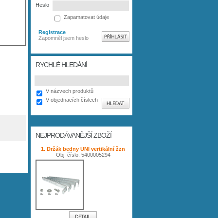
Heslo
Zapamatovat údaje
Registrace
Zapomněl jsem heslo
RYCHLÉ HLEDÁNÍ
V názvech produktů
V objednacích číslech
NEJPRODÁVANĚJŠÍ ZBOŽÍ
1. Držák bedny UNI vertikální žzn
Obj. číslo: 5400005294