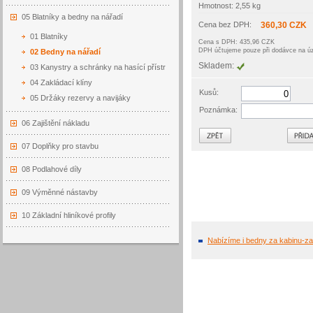
Hmotnost: 2,55 kg
05 Blatníky a bedny na nářadí
Cena bez DPH:
360,30 CZK
01 Blatníky
Cena s DPH: 435,96 CZK
DPH účtujeme pouze při dodávce na 
02 Bedny na nářadí
Skladem:
03 Kanystry a schránky na hasící přístr
04 Zakládací klíny
Kusů:
05 Držáky rezervy a navijáky
Poznámka:
06 Zajištění nákladu
Zpět
07 Doplňky pro stavbu
08 Podlahové díly
09 Výměnné nástavby
10 Základní hliníkové profily
Nabízíme i bedny za kabinu-z