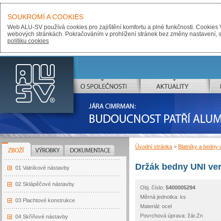
SOUKROMÍ A COOKIES
Web ALU-SV používá cookies pro zajištění komfortu a plné funkčnosti. Cookies 
webových stránkách. Pokračováním v prohlížení stránek bez změny nastavení, sou
politiku cookies
ALU-SV
O SPOLEČNOSTI
AKTUALITY
JÁRA CIMRMAN:
BUDOUCNOST PATŘÍ ALUMINIU
Úvodní stránka
>
Blatníky a bedny 
ZBOŽÍ
VÝROBKY
DOKUMENTACE
Držák bedny UNI vert
01 Valníkové nástavby
02 Sklápěčové nástavby
Obj. číslo:
5400005294
Měrná jednotka: ks
03 Plachtové konstrukce
Materiál: ocel
Povrchová úprava: žár.Zn
04 Skříňové nástavby