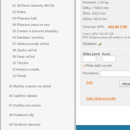
Hmotnost: 1,25 kg
01 Skříňové nástavby ARCAL
Délka: 7 500,0 mm
02 Rolety
Šířka: 102,0 mm
03 Přeprava šatů
Výška: 102,0 mm
04 Přeprava masa ve visu
Cena bez DPH:
422,60 CZK
05 Zvedací a posuvné přepážky
Cena s DPH: 511,35 CZK
06 Nakládací systémy
DPH účtujeme pouze při dodávce na 
Skladem:
07 Hliníkové profily skříně
08 Závěry skříně
Délka [mm]
Kusů
09 Panty skříně
10 Těsnění
Přidat další rozměr
+
11 Aretace a madla
Poznámka:
12 Panely
Zpět
05 Blatníky a bedny na nářadí
06 Zajištění nákladu
Další hliníkové profily
07 Doplňky pro stavbu
08 Podlahové díly
09 Výměnné nástavby