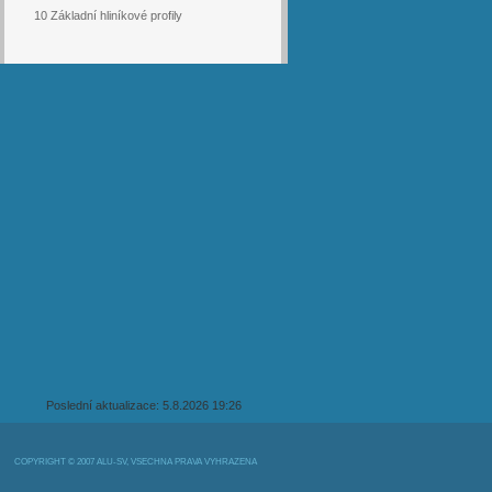
10 Základní hliníkové profily
Poslední aktualizace: 5.8.2026 19:26
COPYRIGHT © 2007 ALU-SV, VŠECHNA PRÁVA VYHRAZENA