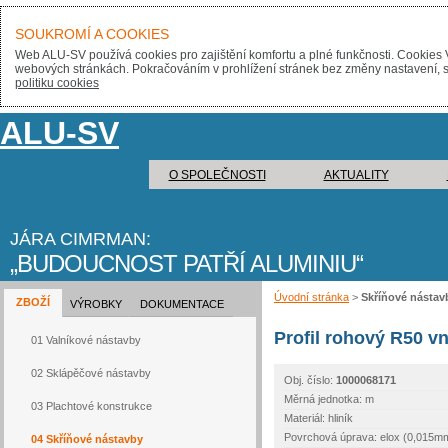
SOUKROMÍ A COOKIES
Web ALU-SV používá cookies pro zajištění komfortu a plné funkčnosti. Cookies 
webových stránkách. Pokračováním v prohlížení stránek bez změny nastavení, sou
politiku cookies
ALU-SV
O SPOLEČNOSTI
AKTUALITY
JÁRA CIMRMAN:
BUDOUCNOST PATŘÍ ALUMINIU
Úvodní stránka
>
Skříňové nástav
ZBOŽÍ
VÝROBKY
DOKUMENTACE
Profil rohový R50 vn
01 Valníkové nástavby
02 Sklápěčové nástavby
Obj. číslo:
1000068171
Měrná jednotka: m
03 Plachtové konstrukce
Materiál: hliník
Povrchová úprava: elox (0,015m
04 Skříňové nástavby