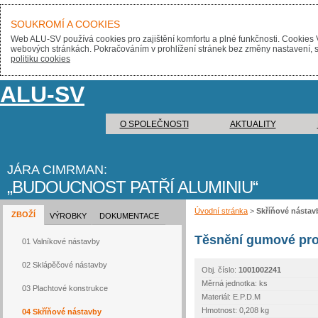
SOUKROMÍ A COOKIES
Web ALU-SV používá cookies pro zajištění komfortu a plné funkčnosti. Cookies 
webových stránkách. Pokračováním v prohlížení stránek bez změny nastavení, sou
politiku cookies
ALU-SV
O SPOLEČNOSTI
AKTUALITY
JÁRA CIMRMAN:
BUDOUCNOST PATŘÍ ALUMINIU
Úvodní stránka
>
Skříňové nástav
ZBOŽÍ
VÝROBKY
DOKUMENTACE
Těsnění gumové pr
01 Valníkové nástavby
02 Sklápěčové nástavby
Obj. číslo:
1001002241
Měrná jednotka: ks
03 Plachtové konstrukce
Materiál: E.P.D.M
Hmotnost: 0,208 kg
04 Skříňové nástavby