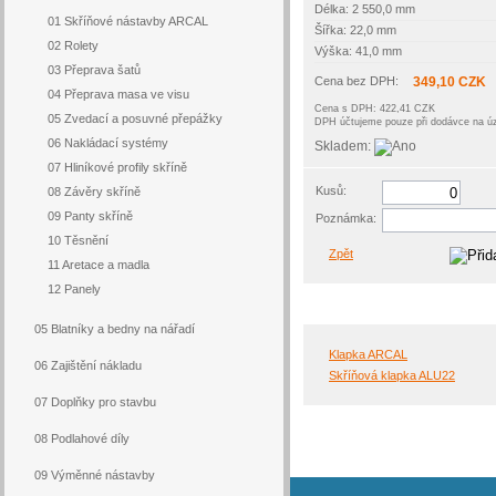
Délka: 2 550,0 mm
01 Skříňové nástavby ARCAL
Šířka: 22,0 mm
02 Rolety
Výška: 41,0 mm
03 Přeprava šatů
Cena bez DPH:
349,10 CZK
04 Přeprava masa ve visu
Cena s DPH: 422,41 CZK
05 Zvedací a posuvné přepážky
DPH účtujeme pouze při dodávce na 
06 Nakládací systémy
Skladem:
07 Hliníkové profily skříně
Kusů:
08 Závěry skříně
09 Panty skříně
Poznámka:
10 Těsnění
Zpět
11 Aretace a madla
12 Panely
05 Blatníky a bedny na nářadí
Klapka ARCAL
06 Zajištění nákladu
Skříňová klapka ALU22
07 Doplňky pro stavbu
08 Podlahové díly
09 Výměnné nástavby