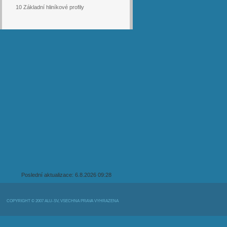
10 Základní hliníkové profily
Poslední aktualizace: 6.8.2026 09:28
COPYRIGHT © 2007 ALU-SV, VŠECHNA PRÁVA VYHRAZENA