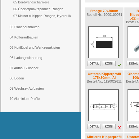
05 Bordwandscharniere
06 Übertotpunktspanner, Rungen
Stange 70x30mm
B
Bestell.Nr.: 1000100071
Kipp
07 Kleiner A-Kipper, Rungen, Hydraulik
o22mm
Bestell.
03 Planenaufbauten
04 Kofferaufbauten
05 Kottflügel und Werkzeugkisten
06 Ladungssicherung
07 Aufbau-Zubehör
Unteres Kipperprofil
Oberes
175x30mm, Al
100
08 Boden
Bestell.Nr.: 1120029111
Bestell.
09 Wechsel-Aufbauten
10 Aluminium-Profile
Mittleres Kipperprofil
Unteres