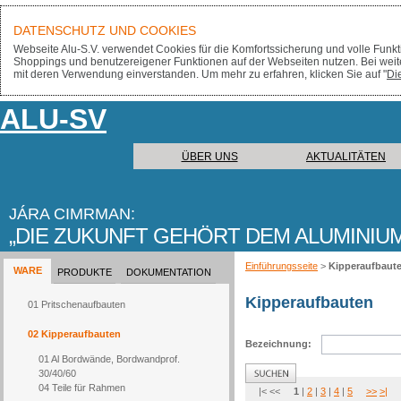
DATENSCHUTZ UND COOKIES
Webseite Alu-S.V. verwendet Cookies für die Komfortssicherung und volle Funktio
Shoppings und benutzereigener Funktionen auf der Webseiten nutzen. Bei weit
mit deren Verwendung einverstanden. Um mehr zu erfahren, klicken Sie auf "
Di
ALU-SV
ÜBER UNS
AKTUALITÄTEN
JÁRA CIMRMAN:
DIE ZUKUNFT GEHÖRT DEM ALUMINIU
Einführungsseite
>
Kipperaufbaut
WARE
PRODUKTE
DOKUMENTATION
Kipperaufbauten
01 Pritschenaufbauten
02 Kipperaufbauten
Bezeichnung:
01 Al Bordwände, Bordwandprof.
30/40/60
04 Teile für Rahmen
|< <<
1
|
2
|
3
|
4
|
5
>>
>|