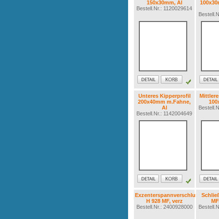
150x30mm, Al
100x30
Bestell.Nr.: 1120029614
Bestell.
Unteres Kipperprofil
Mittlere
200x40mm m.Fahne,
100
Al
Bestell.
Bestell.Nr.: 1142004649
Exzenterspannverschluss
Schlie
H 928 MF, verz
MF,
Bestell.Nr.: 2400928000
Bestell.