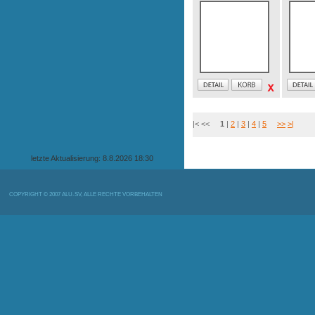
|< <<
1
|
2
|
3
|
4
|
5
>>
>|
letzte Aktualisierung: 8.8.2026 18:30
COPYRIGHT © 2007 ALU-SV, ALLE RECHTE VORBEHALTEN