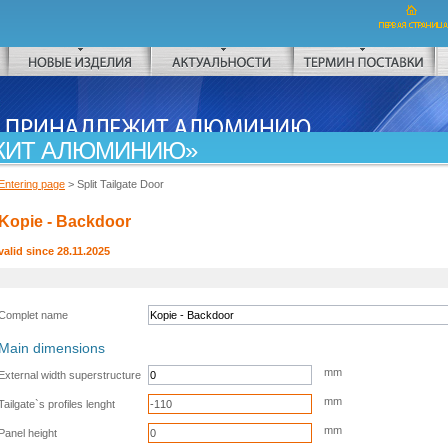
НОВЫЕ ИЗДЕЛИЯ
АКТУАЛЬНОСТИ
ТЕРМИН ПОСТАВКИ
ЖИТ АЛЮМИНИЮ
Entering page
> Split Tailgate Door
Kopie - Backdoor
valid since 28.11.2025
Complet name
Main dimensions
mm
External width superstructure
mm
Tailgate`s profiles lenght
mm
Panel height