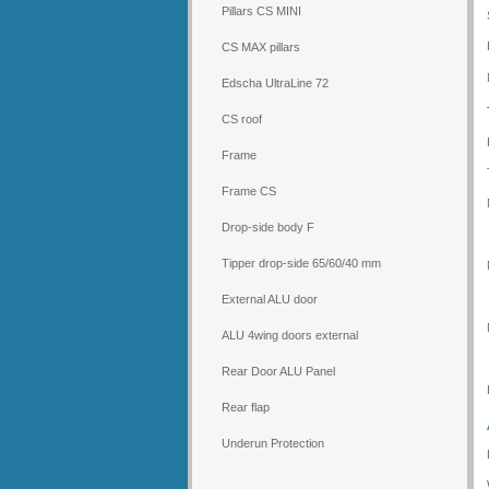
Pillars CS MINI
CS MAX pillars
Edscha UltraLine 72
CS roof
Frame
Frame CS
Drop-side body F
Tipper drop-side 65/60/40 mm
External ALU door
ALU 4wing doors external
Rear Door ALU Panel
Rear flap
Underun Protection