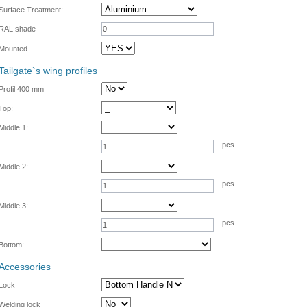
Surface Treatment:
RAL shade
Mounted
Tailgate`s wing profiles
Profil 400 mm
Top:
Middle 1:
pcs
Middle 2:
pcs
Middle 3:
pcs
Bottom:
Accessories
Lock
Welding lock