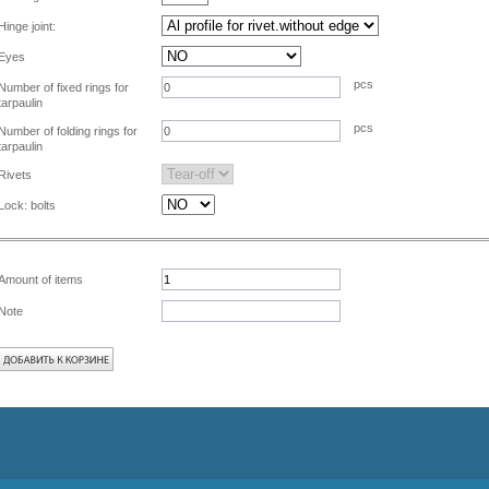
Hinge joint:
Eyes
pcs
Number of fixed rings for
tarpaulin
pcs
Number of folding rings for
tarpaulin
Rivets
Lock: bolts
Amount of items
Note