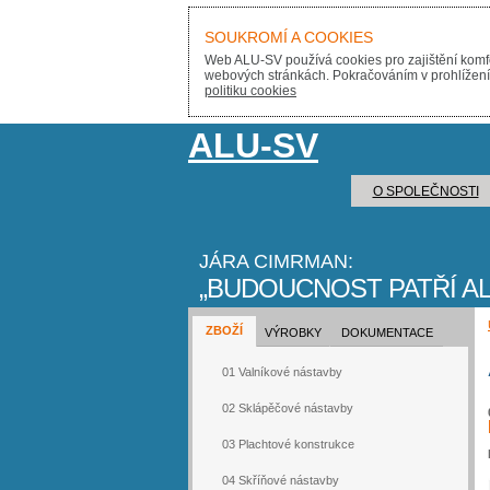
SOUKROMÍ A COOKIES
Web ALU-SV používá cookies pro zajištění komfo
webových stránkách. Pokračováním v prohlížení s
politiku cookies
ALU-SV
O SPOLEČNOSTI
JÁRA CIMRMAN:
BUDOUCNOST PATŘÍ AL
ZBOŽÍ
VÝROBKY
DOKUMENTACE
01 Valníkové nástavby
02 Sklápěčové nástavby
03 Plachtové konstrukce
04 Skříňové nástavby