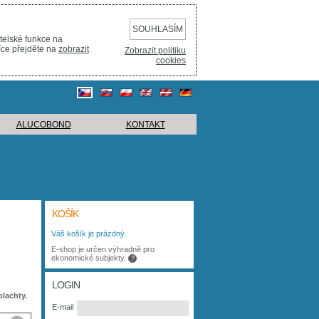
SOUHLASÍM
telské funkce na
íce přejděte na
zobrazit
Zobrazit politiku
cookies
ALUCOBOND
KONTAKT
KOŠÍK
Váš košík je prázdný.
E-shop je určen výhradně pro
ekonomické subjekty.
?
LOGIN
plachty.
E-mail