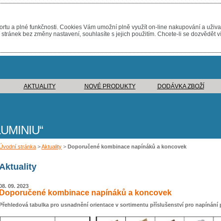
rtu a plné funkčnosti. Cookies Vám umožní plně využít on-line nakupování a uživa
tránek bez změny nastavení, souhlasíte s jejich použitím. Chcete-li se dozvědět v
AKTUALITY
NOVÉ PRODUKTY
DODÁVKA ZBOŽÍ
UMINIU
Úvodní stránka
>
Aktuality
>
Doporučené kombinace napínáků a koncovek
Aktuality
08. 09. 2023
Doporučené kombinace napínáků a koncovek
Přehledová tabulka pro usnadnění orientace v sortimentu příslušenství pro napínání 