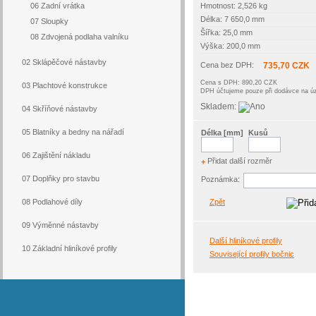
06 Zadní vrátka
Hmotnost: 2,526 kg
Délka: 7 650,0 mm
07 Sloupky
Šířka: 25,0 mm
08 Zdvojená podlaha valníku
Výška: 200,0 mm
02 Sklápěčové nástavby
Cena bez DPH:
735,70 CZK
Cena s DPH: 890,20 CZK
03 Plachtové konstrukce
DPH účtujeme pouze při dodávce na 
Skladem:
04 Skříňové nástavby
05 Blatníky a bedny na nářadí
Délka [mm]
Kusů
06 Zajištění nákladu
Přidat další rozměr
+
07 Doplňky pro stavbu
Poznámka:
08 Podlahové díly
Zpět
09 Výměnné nástavby
Další hliníkové profily
10 Základní hliníkové profily
Související profily bočnic