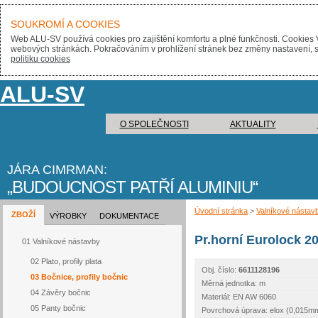
SOUKROMÍ A COOKIES
Web ALU-SV používá cookies pro zajištění komfortu a plné funkčnosti. Cookies 
webových stránkách. Pokračováním v prohlížení stránek bez změny nastavení, sou
politiku cookies
ALU-SV
O SPOLEČNOSTI
AKTUALITY
JÁRA CIMRMAN:
BUDOUCNOST PATŘÍ ALUMINIU
Úvodní stránka
>
Valníkové nástav
ZBOŽÍ
VÝROBKY
DOKUMENTACE
Pr.horní Eurolock 
01 Valníkové nástavby
02 Plato, profily plata
Obj. číslo:
6611128196
03 Bočnice, profily bočnic
Měrná jednotka: m
04 Závěry bočnic
Materiál: EN AW 6060
05 Panty bočnic
Povrchová úprava: elox (0,015m