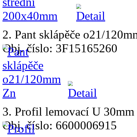
2. Pant sklápěče o21/120m
Obj. číslo: 3F15165260
3. Profil lemovací U 30mm
Obj. číslo: 6600006915