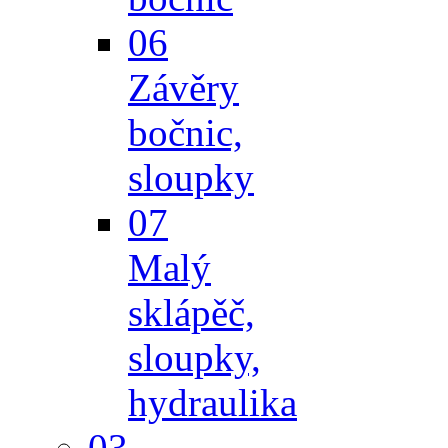
06
Závěry
bočnic,
sloupky
07
Malý
sklápěč,
sloupky,
hydraulika
03