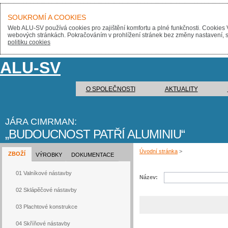
SOUKROMÍ A COOKIES
Web ALU-SV používá cookies pro zajištění komfortu a plné funkčnosti. Cookies 
webových stránkách. Pokračováním v prohlížení stránek bez změny nastavení, sou
politiku cookies
ALU-SV
O SPOLEČNOSTI
AKTUALITY
JÁRA CIMRMAN:
BUDOUCNOST PATŘÍ ALUMINIU
Úvodní stránka
>
ZBOŽÍ
VÝROBKY
DOKUMENTACE
01 Valníkové nástavby
Název:
02 Sklápěčové nástavby
03 Plachtové konstrukce
04 Skříňové nástavby