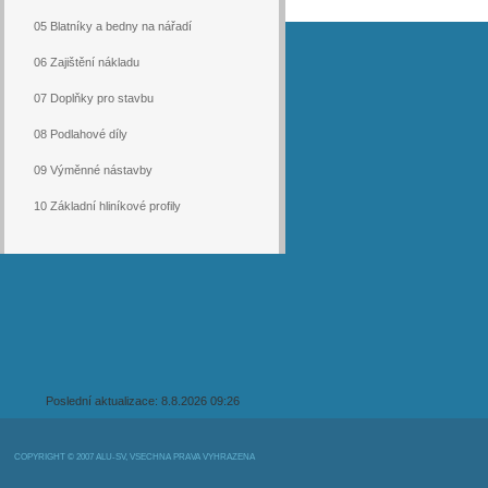
05 Blatníky a bedny na nářadí
06 Zajištění nákladu
07 Doplňky pro stavbu
08 Podlahové díly
09 Výměnné nástavby
10 Základní hliníkové profily
Poslední aktualizace: 8.8.2026 09:26
COPYRIGHT © 2007 ALU-SV, VŠECHNA PRÁVA VYHRAZENA