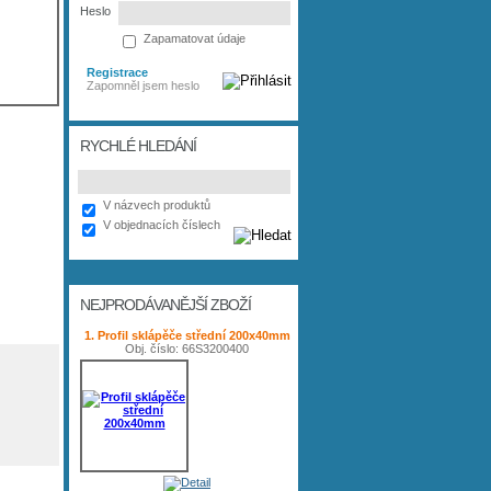
Heslo
Zapamatovat údaje
Registrace
Zapomněl jsem heslo
RYCHLÉ HLEDÁNÍ
V názvech produktů
V objednacích číslech
NEJPRODÁVANĚJŠÍ ZBOŽÍ
1. Profil sklápěče střední 200x40mm
Obj. číslo: 66S3200400