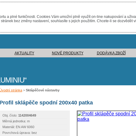
rtu a plné funkčnosti. Cookies Vám umožní plně využít on-line nakupování a uživa
tránek bez změny nastavení, souhlasíte s jejich použitím. Chcete-li se dozvědět v
AKTUALITY
NOVÉ PRODUKTY
DODÁVKA ZBOŽÍ
UMINIU
Úvodní stránka
>
Sklápěčové nástavby
Profil sklápěče spodní 200x40 patka
Obj. číslo:
1142004649
Měrná jednotka: m
Materiál: EN AW 6060
Povrchová úprava: bez