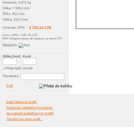
Hmotnost: 4,672 kg
Délka: 7 500,0 mm
Šířka: 40,0 mm
Výška: 220,0 mm
Cena bez DPH:
2 720,10 CZK
Cena s DPH: 3 291,32 CZK
DPH účtujeme pouze při dodávce na území ČR
Skladem:
Délka [mm]
Kusů
Přidat další rozměr
+
Poznámka:
Zpět
Další hliníkové profily
Svařování sklápěčových bočnic
Secvaknutí sklápěčových profilů
Těsnění pro tento profil...