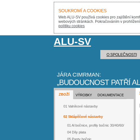
SOUKROMÍ A COOKIES
Web ALU-SV používá cookies pro zajištění komfo
webových stránkách. Pokračováním v prohlížení s
politiku cookies
ALU-SV
O SPOLEČNOSTI
JÁRA CIMRMAN:
BUDOUCNOST PATŘÍ AL
ZBOŽÍ
VÝROBKY
DOKUMENTACE
01 Valníkové nástavby
02 Sklápěčové nástavby
01 Al bočnice, profily bočnic 30/40/60/
04 Díly plata
05 Panty bočnic