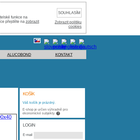
SOUHLASÍM
telské funkce na
íce přejděte na
zobrazit
Zobrazit politiku
cookies
ALUCOBOND
KONTAKT
KOŠÍK
Váš košík je prázdný.
E-shop je určen výhradně pro
ekonomické subjekty.
?
LOGIN
E-mail