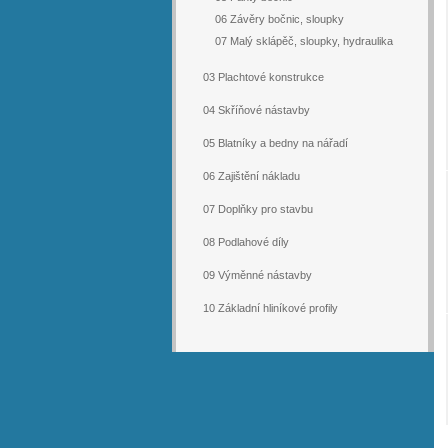
06 Závěry bočnic, sloupky
07 Malý sklápěč, sloupky, hydraulika
03 Plachtové konstrukce
04 Skříňové nástavby
05 Blatníky a bedny na nářadí
06 Zajištění nákladu
07 Doplňky pro stavbu
08 Podlahové díly
09 Výměnné nástavby
10 Základní hliníkové profily