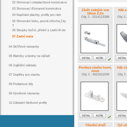
02 Shrnovací celoplachtové konstrukce
03 Shrnovací třístranné konstrukce
Závěr zadních vrat
Hák z
18mm Ž.Zn
04 Napínání plachty, profily pro rám
Obj. č.: 2514123398
Obj. č
05 Shrnování boku, pevná střecha,City
T
06 Sloupky boční, přední a zadní Al slo
07 Zadní vrata
04 Skříňové nástavby
05 Blatníky a bedny na nářadí
06 Zajištění nákladu
Protikus závěru horní,
Hák z
nerez
Obj. č.: 4021611039
Obj. č
07 Doplňky pro stavbu
08 Podlahové díly
09 Výměnné nástavby
10 Základní hliníkové profily
Těsnění dveří
Tyč z