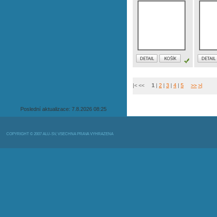
|< <<
1
|
2
|
3
|
4
|
5
>>
>|
Poslední aktualizace: 7.8.2026 08:25
COPYRIGHT © 2007 ALU-SV, VŠECHNA PRÁVA VYHRAZENA