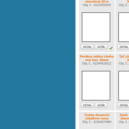
obvodové 18 m
Obj. č.: 4123256200
Obj. č
Protikus vidlice závěru
Tyč z
vrat lom. 16mm
Obj. č.: 42344520GZ
Obj. č
Trubka distanční
Závěr 
o16x8mm nerez
16mm
Obj. č.: 42344570BH
Obj. č