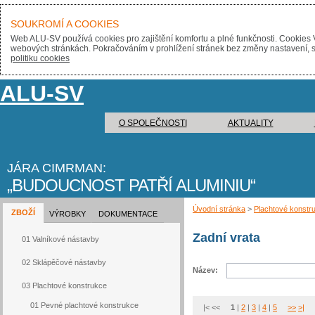
SOUKROMÍ A COOKIES
Web ALU-SV používá cookies pro zajištění komfortu a plné funkčnosti. Cookies 
webových stránkách. Pokračováním v prohlížení stránek bez změny nastavení, sou
politiku cookies
ALU-SV
O SPOLEČNOSTI
AKTUALITY
JÁRA CIMRMAN:
BUDOUCNOST PATŘÍ ALUMINIU
Úvodní stránka
>
Plachtové konstr
ZBOŽÍ
VÝROBKY
DOKUMENTACE
Zadní vrata
01 Valníkové nástavby
02 Sklápěčové nástavby
Název:
03 Plachtové konstrukce
01 Pevné plachtové konstrukce
|< <<
1
|
2
|
3
|
4
|
5
>>
>|