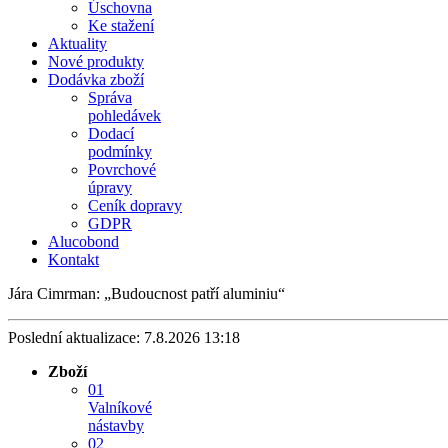
Úschovna
Ke stažení
Aktuality
Nové produkty
Dodávka zboží
Správa
pohledávek
Dodací
podmínky
Povrchové
úpravy
Ceník dopravy
GDPR
Alucobond
Kontakt
Jára Cimrman:
Budoucnost patří aluminiu
Poslední aktualizace: 7.8.2026 13:18
Zboží
01
Valníkové
nástavby
02