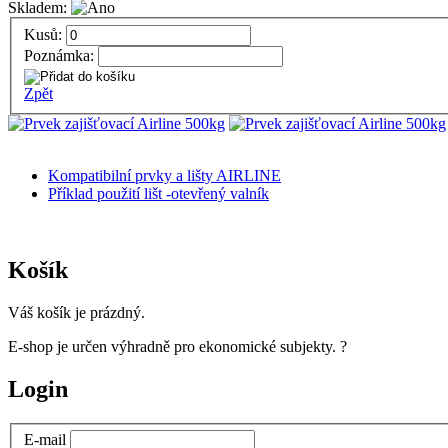
Skladem:
Kusů:
Poznámka:
Zpět
Kompatibilní prvky a lišty AIRLINE
Příklad použití lišt -otevřený valník
Košík
Váš košík je prázdný.
E-shop je určen výhradně pro ekonomické subjekty.
?
Login
E-mail