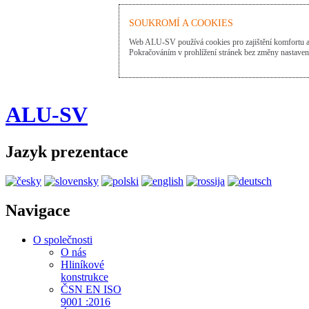
SOUKROMÍ A COOKIES
Web ALU-SV používá cookies pro zajištění komfortu a 
Pokračováním v prohlížení stránek bez změny nastavení, 
ALU-SV
Jazyk prezentace
Navigace
O společnosti
O nás
Hliníkové
konstrukce
ČSN EN ISO
9001 :2016