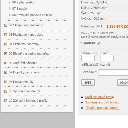
06 Zadní vrátka
Hmotnost: 3,864 kg
Délka: 7 650,0 mm
07 Sloupky
Šířka: 25,0 mm
08 Zdvojená podlaha valníku
Výška: 400,0 mm
02 Sklápěčové nástavby
Cena bez DPH:
1 236,60 CZ
Cena s DPH: 1 496,29 CZK
03 Plachtové konstrukce
DPH účtujeme pouze při dodávce na 
Skladem:
04 Skříňové nástavby
Délka [mm]
Kusů
05 Blatníky a bedny na nářadí
06 Zajištění nákladu
Přidat další rozměr
+
Poznámka:
07 Doplňky pro stavbu
Zpět
08 Podlahové díly
09 Výměnné nástavby
Další hliníkové profily
10 Základní hliníkové profily
Související profily bočnic
Těsnění pro tento profil....