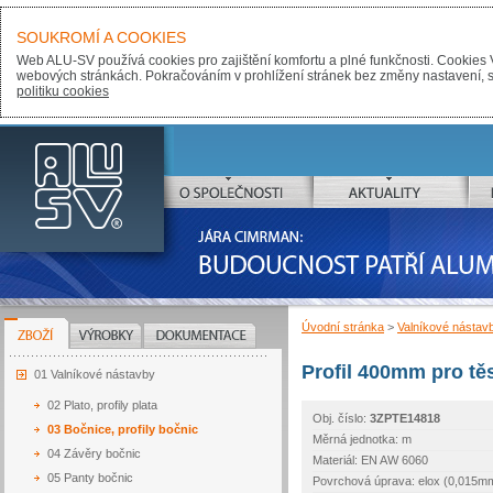
SOUKROMÍ A COOKIES
Web ALU-SV používá cookies pro zajištění komfortu a plné funkčnosti. Cookies 
webových stránkách. Pokračováním v prohlížení stránek bez změny nastavení, sou
politiku cookies
ALU-SV
O SPOLEČNOSTI
AKTUALITY
JÁRA CIMRMAN:
BUDOUCNOST PATŘÍ ALUMINIU
Úvodní stránka
>
Valníkové nástav
ZBOŽÍ
VÝROBKY
DOKUMENTACE
Profil 400mm pro tě
01 Valníkové nástavby
02 Plato, profily plata
Obj. číslo:
3ZPTE14818
03 Bočnice, profily bočnic
Měrná jednotka: m
04 Závěry bočnic
Materiál: EN AW 6060
05 Panty bočnic
Povrchová úprava: elox (0,015m