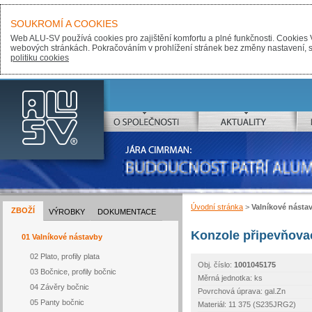
SOUKROMÍ A COOKIES
Web ALU-SV používá cookies pro zajištění komfortu a plné funkčnosti. Cookies 
webových stránkách. Pokračováním v prohlížení stránek bez změny nastavení, sou
politiku cookies
ALU-SV
O SPOLEČNOSTI
AKTUALITY
JÁRA CIMRMAN:
BUDOUCNOST PATŘÍ ALUMINIU
Úvodní stránka
>
Valníkové násta
ZBOŽÍ
VÝROBKY
DOKUMENTACE
Konzole připevňov
01 Valníkové nástavby
02 Plato, profily plata
Obj. číslo:
1001045175
03 Bočnice, profily bočnic
Měrná jednotka: ks
04 Závěry bočnic
Povrchová úprava: gal.Zn
05 Panty bočnic
Materiál: 11 375 (S235JRG2)