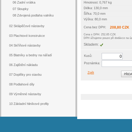
06 Zadní vrátka
Hmotnost: 0,767 kg
Délka: 130,0 mm
07 Sloupky
Šířka: 70,0 mm
08 Zdvojená podlaha valníku
Výška: 80,0 mm
02 Sklápěčové nástavby
Cena bez DPH:
208,80 CZK
Cena s DPH: 252,65 CZK
03 Plachtové konstrukce
DPH účtujeme pouze při dodávce na 
Skladem:
04 Skříňové nástavby
05 Blatníky a bedny na nářadí
Kusů:
Poznámka:
06 Zajištění nákladu
Zpět
07 Doplňky pro stavbu
08 Podlahové díly
09 Výměnné nástavby
10 Základní hliníkové profily