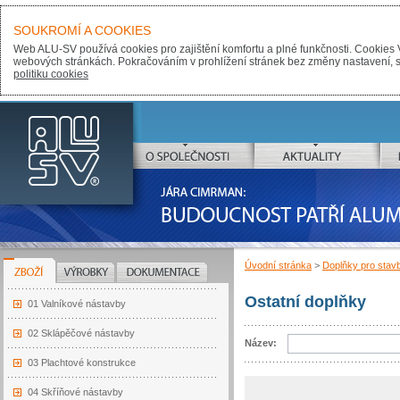
SOUKROMÍ A COOKIES
Web ALU-SV používá cookies pro zajištění komfortu a plné funkčnosti. Cookies 
webových stránkách. Pokračováním v prohlížení stránek bez změny nastavení, sou
politiku cookies
ALU-SV
O SPOLEČNOSTI
AKTUALITY
JÁRA CIMRMAN:
BUDOUCNOST PATŘÍ ALUMINIU
Úvodní stránka
>
Doplňky pro stav
ZBOŽÍ
VÝROBKY
DOKUMENTACE
Ostatní doplňky
01 Valníkové nástavby
02 Sklápěčové nástavby
Název:
03 Plachtové konstrukce
04 Skříňové nástavby