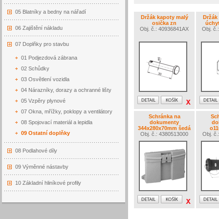
05 Blatníky a bedny na nářadí
Držák kapoty malý
Držák
osička zn
úchy
06 Zajištění nákladu
Obj. č.: 40936841AX
Obj. č
07 Doplňky pro stavbu
01 Podjezdová zábrana
02 Schůdky
03 Osvětlení vozidla
04 Nárazníky, dorazy a ochranné lišty
05 Vzpěry plynové
07 Okna, mřížky, poklopy a ventilátory
Schránka na
Sc
08 Spojovací materiál a lepidla
dokumenty
do
344x280x70mm šedá
o1
09 Ostatní doplňky
Obj. č.: 4380513000
Obj. č
08 Podlahové díly
09 Výměnné nástavby
10 Základní hliníkové profily