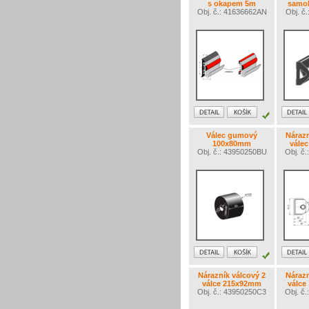
s okapem 5m
samol
Obj. č.: 41636662AN
Obj. č
Válec gumový
Nárazn
100x80mm
vále
Obj. č.: 43950250BU
Obj. č
Nárazník válcový 2
Nárazn
válce 215x92mm
válce
Obj. č.: 43950250C3
Obj. č