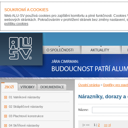
SOUKROMÍ A COOKIES
Web ALU-SV používá cookies pro zajištění komfortu a plné funkčnosti. Cookies 
webových stránkách. Pokračováním v prohlížení stránek bez změny nastavení, sou
politiku cookies
ALU-SV
O SPOLEČNOSTI
AKTUALITY
JÁRA CIMRMAN:
BUDOUCNOST PATŘÍ ALUMINIU
Úvodní stránka
>
Doplňky pro stav
ZBOŽÍ
VÝROBKY
DOKUMENTACE
Nárazníky, dorazy a 
01 Valníkové nástavby
02 Sklápěčové nástavby
Název:
03 Plachtové konstrukce
|< <<
1
|
2
>>
>|
04 Skříňové nástavby