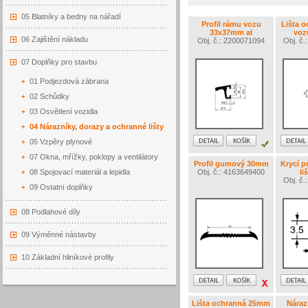
05 Blatníky a bedny na nářadí
Profil rámu vozu
Lišta 
33x37mm al
voz
06 Zajištění nákladu
Obj. č.: 2200071094
Obj. č
07 Doplňky pro stavbu
01 Podjezdová zábrana
02 Schůdky
03 Osvětlení vozidla
04 Nárazníky, dorazy a ochranné lišty
05 Vzpěry plynové
07 Okna, mřížky, poklopy a ventilátory
Profil gumový 30mm
Krycí p
08 Spojovací materiál a lepidla
Obj. č.: 4163649400
li
Obj. č
09 Ostatní doplňky
08 Podlahové díly
09 Výměnné nástavby
10 Základní hliníkové profily
Lišta ochranná 25mm
Náraz