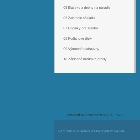
05 Blatníky a debny na náradie
06 Zaistenie nákladu
07 Doplnky pre stavbu
08 Podlahové diely
09 Výmenné nadstavby
10 Základné hliníkové profily
Poslední aktualizace: 8.8.2026 15:26
COPYRIGHT © 2007 ALU-SV, VŠETKY PRÁVA VYHRADENÉ