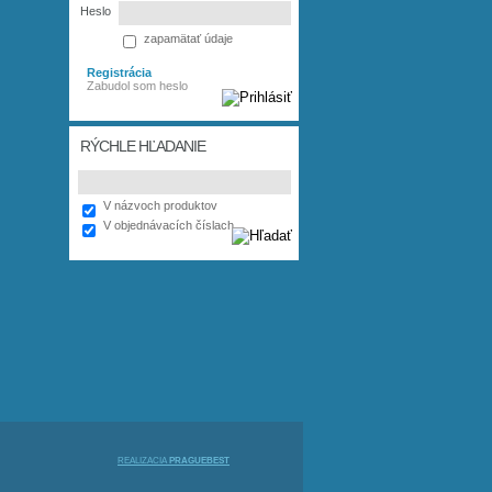
Heslo
zapamätať údaje
Registrácia
Zabudol som heslo
RÝCHLE HĽADANIE
V názvoch produktov
V objednávacích číslach
REALIZÁCIA
PRAGUEBEST