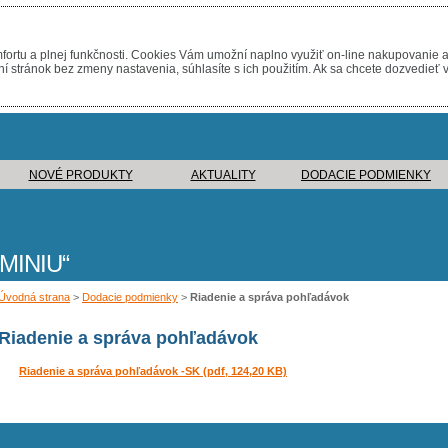
ortu a plnej funkčnosti. Cookies Vám umožní naplno využiť on-line nakupovanie a
stránok bez zmeny nastavenia, súhlasíte s ich použitím. Ak sa chcete dozvedieť v
NOVÉ PRODUKTY
AKTUALITY
DODACIE PODMIENKY
MINIU
Úvodná strana
>
Dodacie podmienky
>
Riadenie a správa pohľadávok
Riadenie a správa pohľadávok
Riadenie a správa pohľadávok -SK (pdf, 124,20 KB)