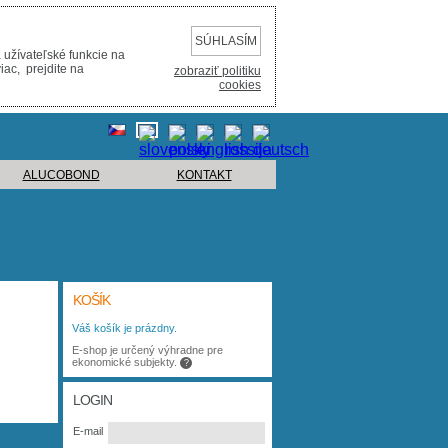
SÚHLASÍM
 užívateľské funkcie na
iac, prejdite na
zobraziť politiku
cookies
ALUCOBOND
KONTAKT
KOŠÍK
Váš košík je prázdny.
E-shop je určený výhradne pre
ekonomické subjekty.
?
LOGIN
E-mail