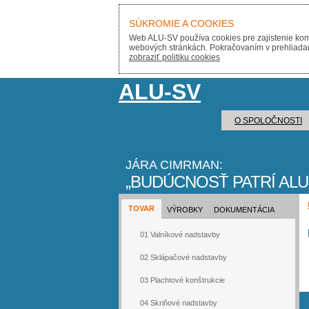
SÚKROMIE A COOKIES
Web ALU-SV používa cookies pre zajistenie komf
webových stránkách. Pokračovaním v prehliadaní 
zobraziť politiku cookies
ALU-SV
O SPOLOČNOSTI
JÁRA CIMRMAN:
BUDÚCNOSŤ PATRÍ ALU
TOVAR
VÝROBKY
DOKUMENTÁCIA
01 Valníkové nadstavby
02 Sklápačové nadstavby
03 Plachtové konštrukcie
04 Skriňové nadstavby