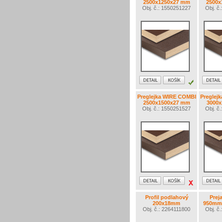
2500x1250x27 mm
2500x
Obj. č.: 1550251227
Obj. č
Preglejka WIRE COMBI
Preglej
2500x1500x27 mm
3000
Obj. č.: 1550251527
Obj. č
Profil podlahový
Prej
200x18mm
950mm 
Obj. č.: 2264111800
Obj. č