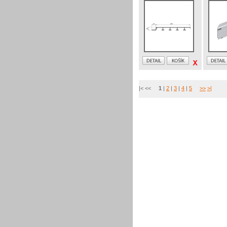
|< <<
1
|
2
|
3
|
4
|
5
>>
>|