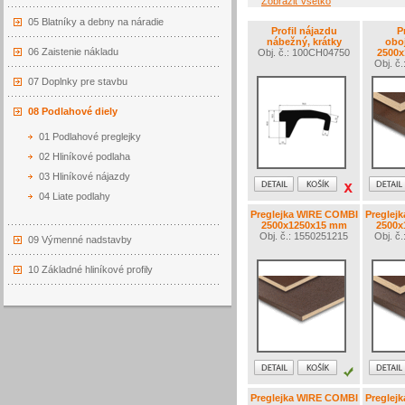
Zobraziť všetko
05 Blatníky a debny na náradie
Profil nájazdu
P
nábežný, krátky
oboj
06 Zaistenie nákladu
Obj. č.: 100CH04750
2500
Obj. č
07 Doplnky pre stavbu
08 Podlahové diely
01 Podlahové preglejky
02 Hliníkové podlaha
03 Hliníkové nájazdy
04 Liate podlahy
Preglejka WIRE COMBI
Preglej
2500x1250x15 mm
2500x
Obj. č.: 1550251215
Obj. č
09 Výmenné nadstavby
10 Základné hliníkové profily
Preglejka WIRE COMBI
Preglej