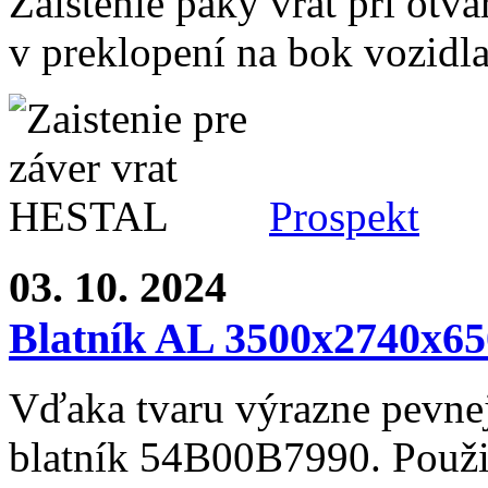
Zaistenie páky vrat pri otvár
v preklopení na bok vozidla
Prospekt
03. 10. 2024
Blatník AL 3500x2740x6
Vďaka tvaru výrazne pevne
blatník 54B00B7990. Použiti