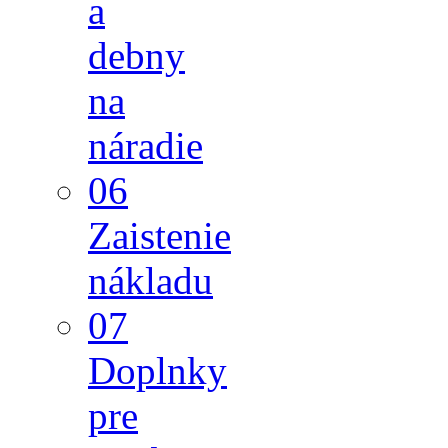
a
debny
na
náradie
06
Zaistenie
nákladu
07
Doplnky
pre