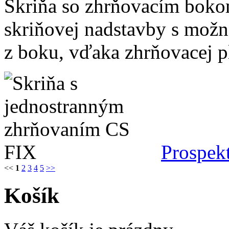
Skriňa so zhrňovacím boko
skriňovej nadstavby s možn
z boku, vďaka zhrňovacej p
Prospek
<<
1
2
3
4
5
>>
Košík