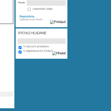
Heslo
zapamätať údaje
Registrácia
Zabudol som heslo
RÝCHLE HĽADANIE
V názvoch produktov
V objednávacích číslach