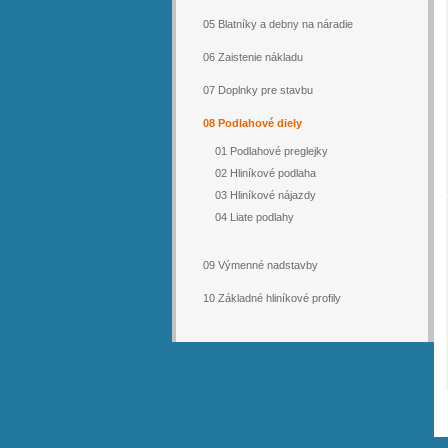
05 Blatníky a debny na náradie
06 Zaistenie nákladu
07 Doplnky pre stavbu
08 Podlahové diely
01 Podlahové preglejky
02 Hliníkové podlaha
03 Hliníkové nájazdy
04 Liate podlahy
09 Výmenné nadstavby
10 Základné hliníkové profily