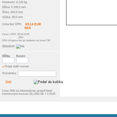
Hmotnosť: 6,126 kg
Dĺžka: 5 100,0 mm
Šírka: 262,0 mm
Výška: 30,0 mm
Cena bez DPH:
69,14 EUR
SKK
Cena s DPH: 85,04 EUR
SKK
DPH účtujeme len pri dodávke na území SR.
Skladom:
Dĺžka
Kusov
Pridať ďalší rozmer
+
Poznámka:
Späť
Ceny SKK sú informatívne, prepočítané
konverzným kurzom 30,1260 SK = 1 EUR