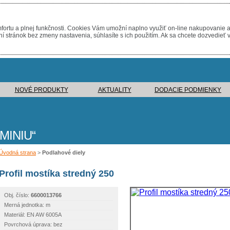
ortu a plnej funkčnosti. Cookies Vám umožní naplno využiť on-line nakupovanie a
stránok bez zmeny nastavenia, súhlasíte s ich použitím. Ak sa chcete dozvedieť v
NOVÉ PRODUKTY
AKTUALITY
DODACIE PODMIENKY
MINIU
Úvodná strana
>
Podlahové diely
Profil mostíka stredný 250
Obj. číslo:
6600013766
Merná jednotka: m
Materiál: EN AW 6005A
Povrchová úprava: bez