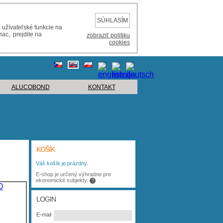
SÚHLASÍM
 užívateľské funkcie na
iac, prejdite na
zobraziť politiku
cookies
ALUCOBOND
KONTAKT
KOŠÍK
Váš košík je prázdny.
E-shop je určený výhradne pre
ekonomické subjekty.
?
LOGIN
E-mail