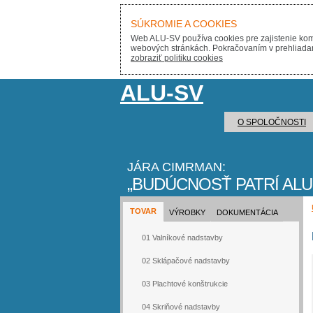
SÚKROMIE A COOKIES
Web ALU-SV používa cookies pre zajistenie komf
webových stránkách. Pokračovaním v prehliadaní 
zobraziť politiku cookies
ALU-SV
O SPOLOČNOSTI
JÁRA CIMRMAN:
BUDÚCNOSŤ PATRÍ ALU
TOVAR
VÝROBKY
DOKUMENTÁCIA
01 Valníkové nadstavby
02 Sklápačové nadstavby
03 Plachtové konštrukcie
04 Skriňové nadstavby