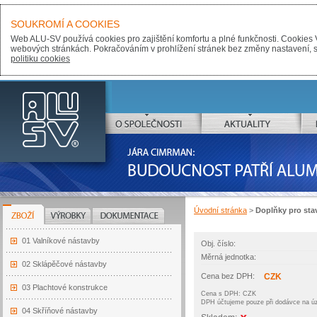
SOUKROMÍ A COOKIES
Web ALU-SV používá cookies pro zajištění komfortu a plné funkčnosti. Cookies 
webových stránkách. Pokračováním v prohlížení stránek bez změny nastavení, sou
politiku cookies
ALU-SV
O SPOLEČNOSTI
AKTUALITY
JÁRA CIMRMAN:
BUDOUCNOST PATŘÍ ALUMINIU
Úvodní stránka
>
Doplňky pro sta
ZBOŽÍ
VÝROBKY
DOKUMENTACE
01 Valníkové nástavby
Obj. číslo:
Měrná jednotka:
02 Sklápěčové nástavby
Cena bez DPH:
CZK
03 Plachtové konstrukce
Cena s DPH: CZK
DPH účtujeme pouze při dodávce na 
04 Skříňové nástavby