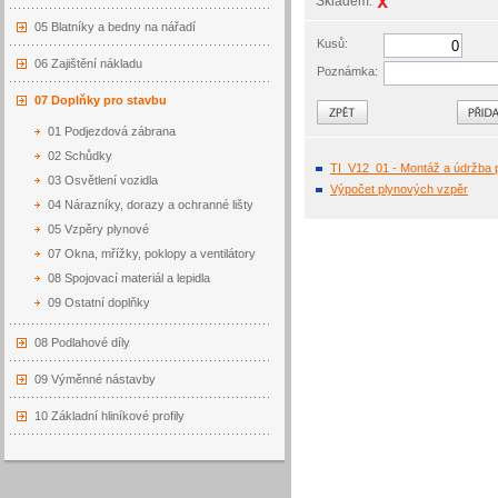
Skladem:
05 Blatníky a bedny na nářadí
Kusů:
06 Zajištění nákladu
Poznámka:
07 Doplňky pro stavbu
Zpět
01 Podjezdová zábrana
02 Schůdky
TI_V12_01 - Montáž a údržba 
03 Osvětlení vozidla
Výpočet plynových vzpěr
04 Nárazníky, dorazy a ochranné lišty
05 Vzpěry plynové
07 Okna, mřížky, poklopy a ventilátory
08 Spojovací materiál a lepidla
09 Ostatní doplňky
08 Podlahové díly
09 Výměnné nástavby
10 Základní hliníkové profily